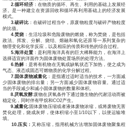
2.
循环经济
：在物质的循环、再生、利用的基础上发展经
济。是一种建立在资源回收和循环再利用基础上的经济发展
模式。
3.
破碎比
：在破碎过程当中，原废物粒度与破碎产物粒度
的比值。
4.
焚烧
：生活垃圾和危险废物的燃烧，称为焚烧，是包括
政法、挥发、分解、烧结、熔融和氧化还原等一系列复杂的
物理变化和化学反应，以及相应的传质和传热的综合过程。
5.
海洋处置
：是利用海洋具有的巨大稀释能力，在海洋上
选择适宜的洋面作为固体废物处置场所的处理方法。
6.
热解
：是将有机物在无氧或缺氧状态下加热，使之成为
气态、液态或固态可燃物质的化学分解过程。
7.
固体废物减量化
：是指通过适时适当的技术，一方面减
少固体废物的排出量；另一方面减少固体废物容量。通过适
当的手段减少和减小固体废物的数量和体积。
8.
厌氧发酵
:
废物在厌氧条件下通过微生物的代谢活动而被
稳定化，同时伴有甲烷和
CO2产生。
9.
减量化
:
固体废物压缩或者液体废物浓缩，或将废物无害
焚化处理，烧成灰烬，使体积缩小至
1/10以下，以便运输堆
填。
10.
压实：
又称压缩，指用机械方法增加固体废物聚集程