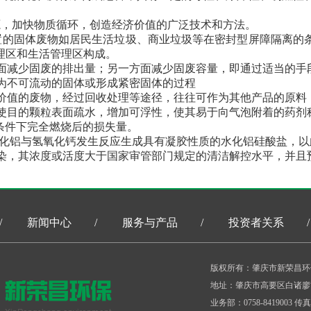
源，加快物质循环，创造经济价值的广泛技术和方法。
置的固体废物如居民生活垃圾、商业垃圾等在密封型屏障隔离的
理区和生活管理区构成。
面减少固废的排出量；另一方面减少固废容量，即通过适当的手
为不可流动的固体或形成紧密固体的过程
价值的废物，经过回收处理等途径，往往可作为其他产品的原料
使目的颗粒表面疏水，增加可浮性，使其易于向气泡附着的药剂
℃条件下完全燃烧后的损失量。
化铝与氢氧化钙发生反应生成具有凝胶性质的水化铝硅酸盐，以
染，其浓度或活度大于国家审管部门规定的清洁解控水平，并且
/
新闻中心
/
服务与产品
/
投资者关系
/
版权所有：肇庆市新荣昌环
地址：肇庆市高要区白诸廖
业务部：0758-8419003 传真：