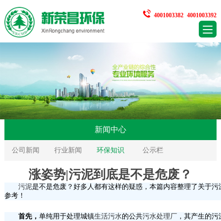
4001003382
4001003392
新闻中心
公司新闻
行业新闻
环保知识
公示栏
涨姿势|污泥到底是不是危废？
污泥
是不是危废？好多人都有这样的疑惑，本篇内容整理了关于污
参考！
首先，
单纯用于处理城镇
生活污水
的公共
污水处理厂
，其产生的污