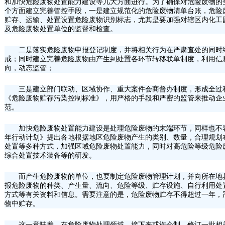
和加快危险废物处置能力建设等几大方面进行。为了确保对危险废物的
个方面建立完善管控手段，一是建立规范化的危险废物清单台账，危险
贮存、运输、处置设置危险废物识别标志，尤其是要加强对辖区内化工
及危险废物处置单位的监督和检查。
二是落实危险废物申报登记制度，并将相关行为在严肃查处的同时
戒；同时建立完善危险废物由产生到处置各环节转移联单制度，利用信
向，动态监管；
三是建立部门联动、区域协作、重大案件会商督办制度，形成全过
《危险废物贮存污染控制标准》，用严格的手段和严密的监管来推动企
范。
加快危险废物处置能力建设是处理危险废物的末端环节，同样也不
年行动计划》提出各地根据地区危险废物产生的类别、数量，合理规划
处置等多种方式，加强区域危险废物处置能力，同时对高危险等级危险
综合处置技术装备等的研发。
而产生危险废物的单位，也要制定危险废物管理计划，并向所在地
报危险废物的种类、产生量、流向、危险等级、贮存设施、自行利用处
方式等有关资料和信息。需要注意的是，危险废物贮存不得超过一年，
物中贮存。
这一意味着，在危险废物处理领域，接下来或许会制、修订一批相