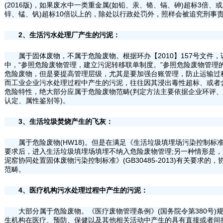
(2016版)，如果废水中一类重金属(如铅、汞、铬、镉、砷)超标3倍、
锌、锰、钒)超标10倍以上的，除处以行政处罚外，照样会被追究刑事
2、生活污水处理厂产生的污泥：
属于固体废物，不属于危险废物。根据环办【2010】157号文件
中，“参照危险废物管理，建立污泥转移联单制度。”参照危险废物管理
危险废物，但是要提高管理层级，尤其是要加强台账管理，防止运输过
而工业企业污水处理过程中产生的污泥，往往因其浸出毒性超标、或者
危险特性，绝大部分应属于危险废物范畴(判定方法主要依据企业环评
认定、属性鉴别等)。
3、生活垃圾焚烧产生的飞灰：
属于危险废物(HW18)。但是在满足《生活垃圾填埋场污染控制标准》(GB
要求后，进入生活垃圾填埋场填埋不纳入危险废物管理;另一种情形是
泥窑协同处置固体废物污染控制标准》(GB30485-2013)有关要求
范畴。
4、医疗机构污水处理过程中产生的污泥：
大部分属于危险废物。《医疗废物管理条例》(国务院令第380号)
生机构在医疗、预防、保健以及其他相关活动中产生的具有直接或者间